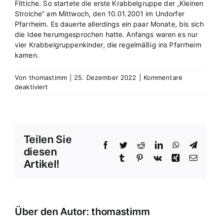
Fittiche. So startete die erste Krabbelgruppe der „Kleinen
Strolche“ am Mittwoch, den 10.01.2001 im Undorfer
Pfarrheim. Es dauerte allerdings ein paar Monate, bis sich
die Idee herumgesprochen hatte. Anfangs waren es nur
vier Krabbelgruppenkinder, die regelmäßig ins Pfarrheim
kamen.
Von
thomastimm
|
25. Dezember 2022
|
Kommentare
für
deaktiviert
Die
Idee
Teilen Sie
Facebook
Twitter
Reddit
LinkedIn
WhatsApp
Telegr
diesen
Tumblr
Pinterest
Vk
Xing
E-
Artikel!
Mail
Über den Autor:
thomastimm