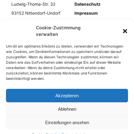
Ludwig-Thoma-Str. 32
Datenschutz
93152 Nittendorf-Undorf
Impressum
Tel. 09404/954979
Kontakt
Cookie-Zustimmung
E-Mail info@kiebiz-
Cookie-Richtlinie
verwalten
undorf.de
Um dir ein optimales Erlebnis zu bieten, verwenden wir Technologien
wie Cookies, um Geräteinformationen zu speichern und/oder darauf
zuzugreifen. Wenn du diesen Technologien zustimmst, können wir
Daten wie das Surfverhalten oder eindeutige IDs auf dieser Website
verarbeiten. Wenn du deine Zustimmung nicht erteilst oder
zurückziehst, können bestimmte Merkmale und Funktionen
beeinträchtigt werden.
Akzeptieren
Log in
Ablehnen
Einstellungen ansehen
Powered
© 2022