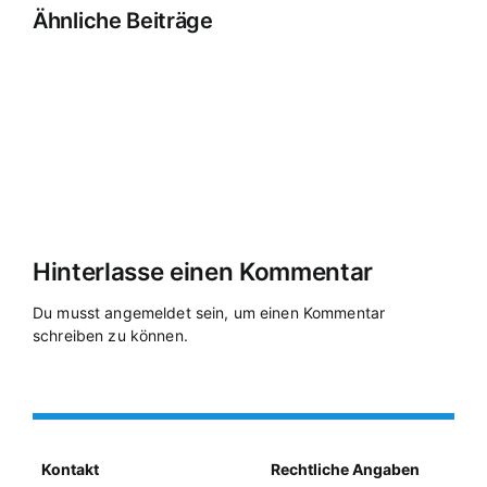
Ähnliche Beiträge
Dorfplatz-
Festival
Hof-
Sommerferienangebote
am
Flohmarkt
Spiel
im
Sa
am
Zwerg
KiEBiZ-
15.08.2026
Sa
Haus
mit
19.09.2026
Flohmarkt
Hinterlasse einen Kommentar
Du musst
angemeldet
sein, um einen Kommentar
schreiben zu können.
Kontakt
Rechtliche Angaben