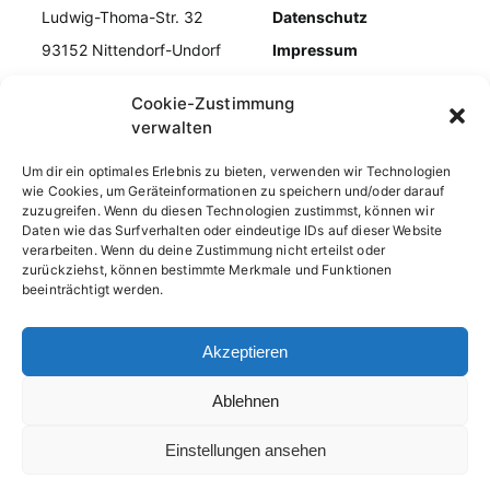
Ludwig-Thoma-Str. 32
Datenschutz
93152 Nittendorf-Undorf
Impressum
Tel. 09404/954979
Kontakt
Cookie-Zustimmung
E-Mail info@kiebiz-
Cookie-Richtlinie
verwalten
undorf.de
Um dir ein optimales Erlebnis zu bieten, verwenden wir Technologien
wie Cookies, um Geräteinformationen zu speichern und/oder darauf
zuzugreifen. Wenn du diesen Technologien zustimmst, können wir
Daten wie das Surfverhalten oder eindeutige IDs auf dieser Website
verarbeiten. Wenn du deine Zustimmung nicht erteilst oder
zurückziehst, können bestimmte Merkmale und Funktionen
beeinträchtigt werden.
Akzeptieren
Log in
Ablehnen
Einstellungen ansehen
Powered
© 2022